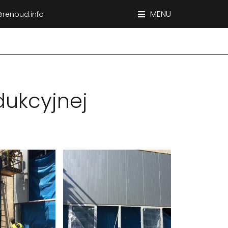
MENU
renbud.info
dukcyjnej