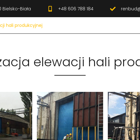
 Bielsko-Biała
+48 606 788 184
renbud@
ji hali produkcyjnej
acja elewacji hali pro