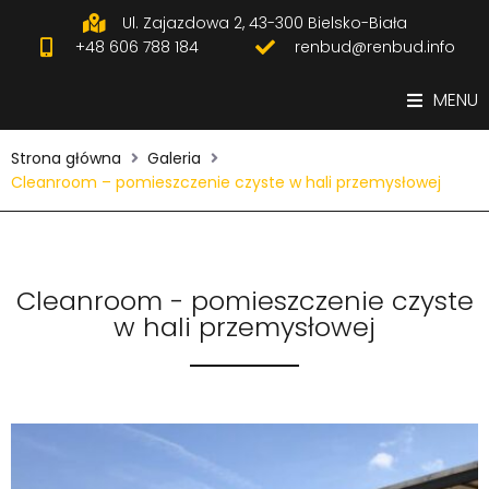
Ul. Zajazdowa 2, 43-300 Bielsko-Biała
+48 606 788 184
renbud@renbud.info
MENU
Strona główna
Galeria
Cleanroom – pomieszczenie czyste w hali przemysłowej
Cleanroom - pomieszczenie czyste
w hali przemysłowej